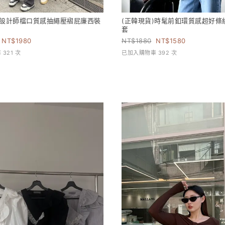
)設計師檔口質感抽繩壓褶屁廉西裝
(正韓現貨)時髦前釦環質感超好條
套
1980
1880
1580
321 次
已加入購物車 392 次