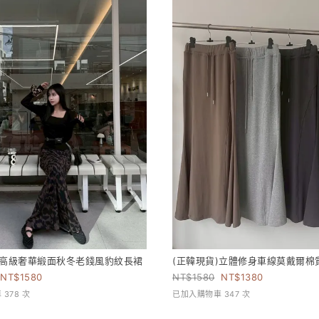
)高級奢華緞面秋冬老錢風豹紋長裙
(正韓現貨)立體修身車線莫戴爾棉
1580
1580
1380
378 次
已加入購物車 347 次