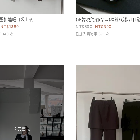
)壓扣連帽口袋上衣
(正韓現貨)飾品區(項鍊/戒指/耳環
1380
590
390
340 次
已加入購物車 391 次
商品售完