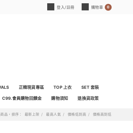
0
登入/註冊
購物車
VALS
正韓現貨專區
TOP 上衣
SET 套裝
C99.會員購物回饋金
購物須知
退換貨政策
 個商品，排序：
最新上架
最高人氣
價格低到高
價格高到低