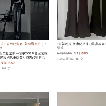
寸，表示已售完!!若無看到尺寸，
(正韓現貨)屁廉開叉彈力修身根本
!
裝褲
)第二批加開—限量200件獨家做貨
2080
1880
版顯瘦刷色車線雙扣絕美必收喇叭
已加入購物車 381 次
1880
968 次