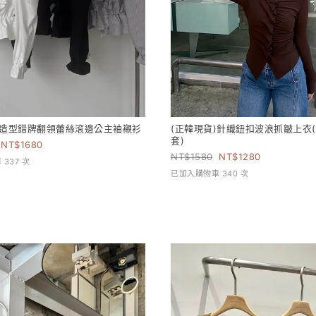
)造型錯牌翻領蕾絲滾邊公主袖襯衫
(正韓現貨)針織鈕扣波浪抓皺上衣
套)
1680
1580
1280
337 次
已加入購物車 340 次