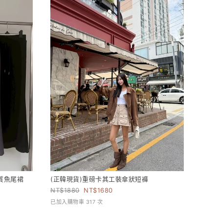
質魚尾裙
(正韓現貨)重磅卡其工裝傘狀短褲
1880
1680
已加入購物車 317 次