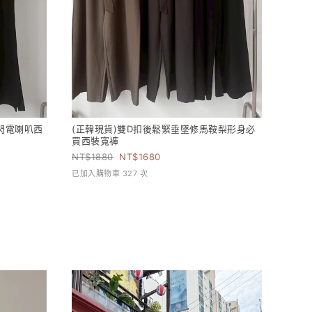
閃電喇叭西
(正韓現貨)雙D扣後鬆緊垂墜修馬鞍梨形身必
買西裝寬褲
1880
1680
已加入購物車 327 次