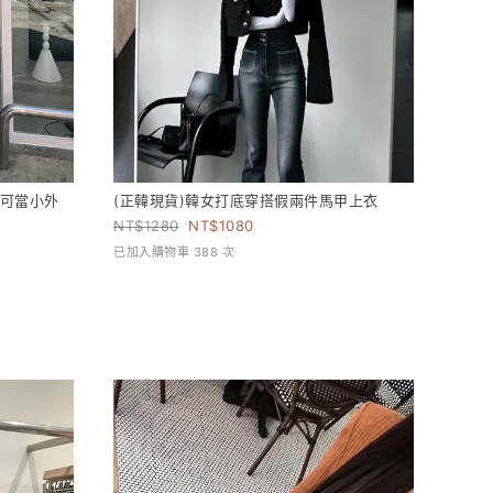
(可當小外
(正韓現貨)韓女打底穿搭假兩件馬甲上衣
1280
1080
已加入購物車 388 次