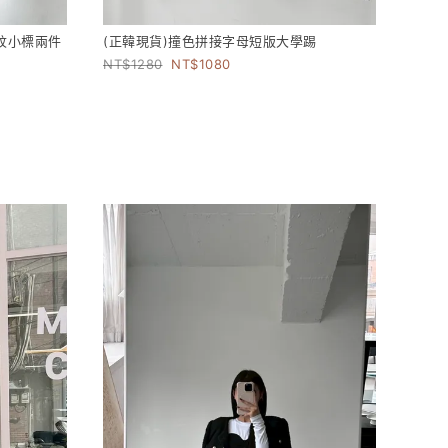
紋小標兩件
(正韓現貨)撞色拼接字母短版大學踢
1280
1080