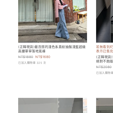
(正韓現貨)最百搭的淺色系直紋抽鬚淺藍超級
若無看到尺
高腰單寧落地寬褲
表示已售完!
1880
1680
(正韓現貨
絕對不跑
已加入購物車 325 次
2080
已加入購物車 