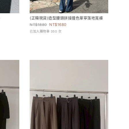
)
(正韓現貨)造型腰頭拼接撞色單寧落地寬褲
1880
1680
已加入購物車 350 次