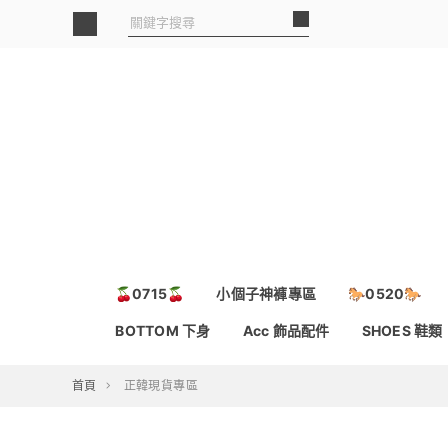
🍒0715🍒
小個子神褲專區
🐎0520🐎
BOTTOM 下身
Acc 飾品配件
SHOES 鞋類
首頁
正韓現貨專區