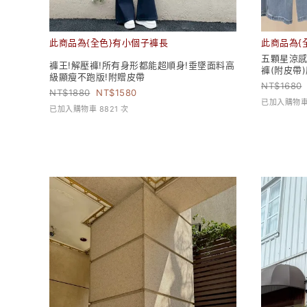
此商品為{全色}有小個子褲長
此商品為{
五顆星涼
褲王!解壓褲!所有身形都能超順身!垂墜面料高
褲(附皮帶
級顯瘦不跑版!附贈皮帶
1680
1880
1580
已加入購物車 
已加入購物車 8821 次