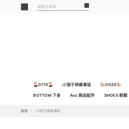
🍒0715🍒
小個子神褲專區
🐎0520🐎
BOTTOM 下身
Acc 飾品配件
SHOES 鞋類
首頁
小個子神褲專區