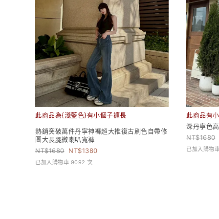
此商品為{淺藍色}有小個子褲長
此商品有
深丹寧色
熱銷突破萬件丹寧神褲超大推復古刷色自帶修
1680
圖大長腿微喇叭寬褲
已加入購物車 
1680
1380
已加入購物車 9092 次