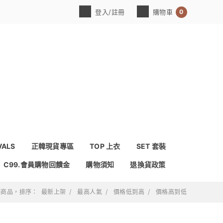
0
登入/註冊
購物車
VALS
正韓現貨專區
TOP 上衣
SET 套裝
C99.會員購物回饋金
購物須知
退換貨政策
 個商品，排序：
最新上架
最高人氣
價格低到高
價格高到低