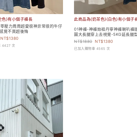
全色}有小個子褲長
此商品為{奶茶色}{白色}有小個子
感零壓力周周超愛很神非常很的牛仔
01神褲-神褲始祖丹寧神褲喇叭褲
)感覺不買超後悔
圖大長腿穿上去視覺-5KG延長腿
1380
1880
1380
4427 次
已加入購物車 4565 次