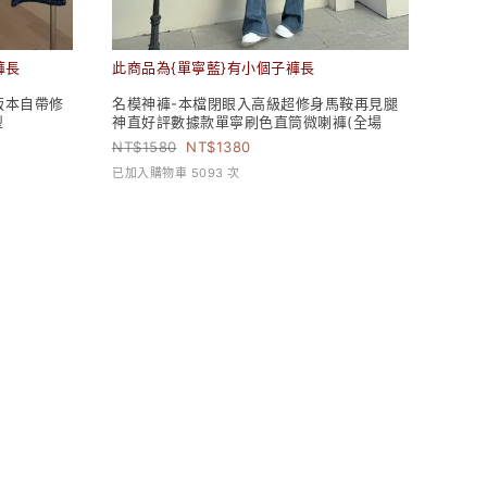
褲長
此商品為{單寧藍}有小個子褲長
版本自帶修
名模神褲-本檔閉眼入高級超修身馬鞍再見腿
型
神直好評數據款單寧刷色直筒微喇褲(全場
1580
1380
已加入購物車 5093 次