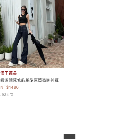
小個子褲長
高級濾鏡感修飾腿型直筒微喇神褲
1480
934 次