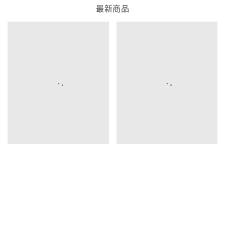
最新商品
此商品為{全色}有小個子褲長
因採用高比例萊賽爾空氣層面料
穿著後褲長可能會自然延展1~3公
褲王!解壓褲!所有身形都能超順
分
身!垂墜面料高級顯瘦不跑版!附贈
實際穿著感受會略長於平放尺寸
皮帶
1880
1580
🍒0715🍒B06全體必買超高腰天
絲萊賽爾棉彈力涼感空氣雲朵喇
已加入購物車 8824 次