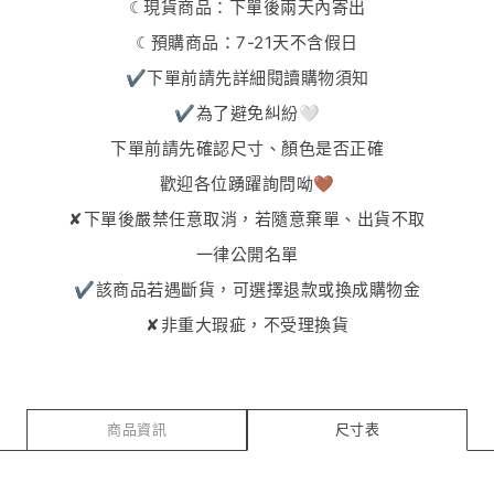
☾現貨商品：下單後兩天內寄出
☾預購商品：7-21天不含假日
✔︎下單前請先詳細閱讀購物須知
✔︎為了避免糾紛🤍
下單前請先確認尺寸、顏色是否正確
歡迎各位踴躍詢問呦🤎
✘下單後嚴禁任意取消，若隨意棄單、出貨不取
一律公開名單
✔︎該商品若遇斷貨，可選擇退款或換成購物金
✘非重大瑕疵，不受理換貨
商品資訊
尺寸表