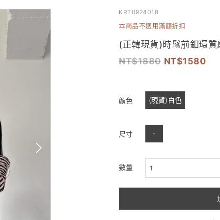
KRT0924018
本商品不適用滿額折扣
(正韓現貨)時髦前釦環
1880
1580
(現貨)白色
顏色
-
尺寸
數量