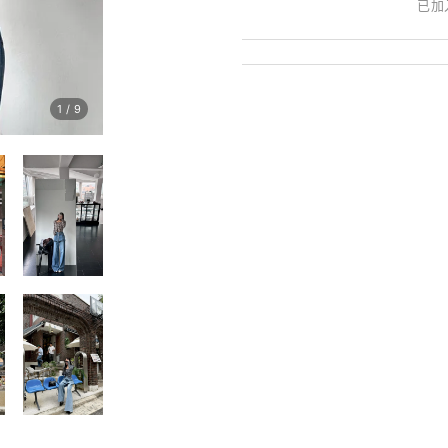
已加
1
/
9