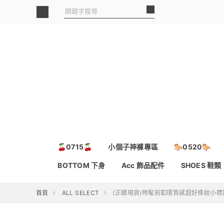
🍒0715🍒
小個子神褲專區
🐎0520🐎
BOTTOM 下身
Acc 飾品配件
SHOES 鞋類
首頁
ALL SELECT
(正韓現貨)時髦前釦環質感超好條紋小標