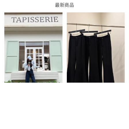
最新商品
此商品為{全色}有小個子褲長
因採用高比例萊賽爾空氣層面料
穿著後褲長可能會自然延展1~3公
褲王!解壓褲!所有身形都能超順
分
身!垂墜面料高級顯瘦不跑版!附贈
實際穿著感受會略長於平放尺寸
皮帶